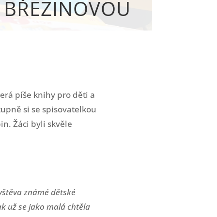
U BŘEZINOVOU
terá p
íše knihy pro děti a
tupně si se spisovatelkou
n. Žáci byli skvěle
ávštěva známé dětské
ak už se jako malá chtěla