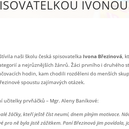
PISOVATELKOU IVONO
štívila naši školu česká spisovatelka
Ivona Březinová
, k
egorií a nejrůznějších žánrů. Žáci prvního i druhého s
učovacích hodin, kam chodili rozděleni do menších skupi
Březinové spoustu zajímavých otázek.
ní učitelky prvňáčků – Mgr. Aleny Baníkové:
alé žáčky, kteří ještě číst neumí, dnem plným motivace. N
é pro ně byla jistě zážitkem. Paní Březinová jim povídala, j