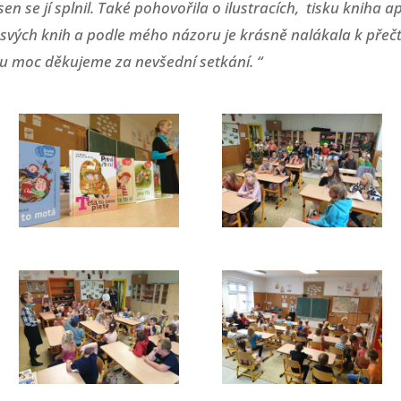
sen se jí splnil. Také pohovořila o ilustracích, tisku knih
 svých knih a podle mého názoru je krásně nalákala k přeč
ídu moc děkujeme za nevšední setkání. “