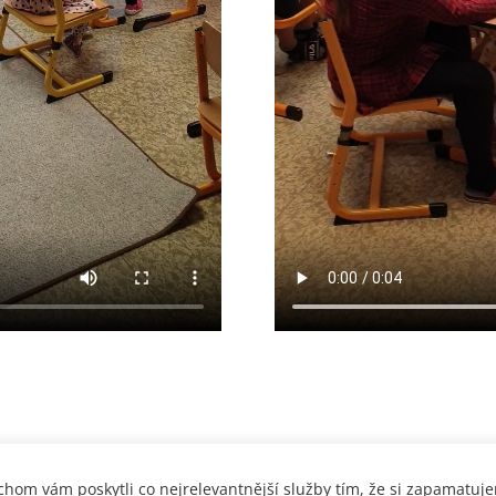
hom vám poskytli co nejrelevantnější služby tím, že si zapamatuj