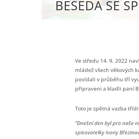
BESEDA SE S
Ve středu 14. 9. 2022 nav
mládež všech věkových kat
povídali v průběhu tří vy
připraveni a kladli paní 
Toto je zpětná vazba tříd
“Dnešní den byl pro naše m
spisovatelky Ivony Březinov