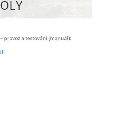
KOLY
– provoz a testování (manuál):
df