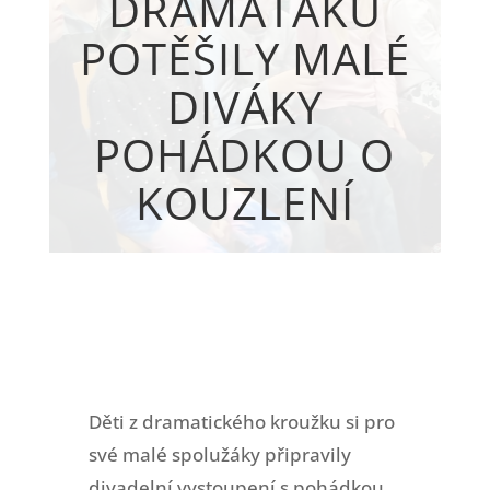
DRAMAŤÁKU
POTĚŠILY MALÉ
DIVÁKY
POHÁDKOU O
KOUZLENÍ
Děti z dramatického kroužku si pro
své malé spolužáky připravily
divadelní vystoupení s pohádkou