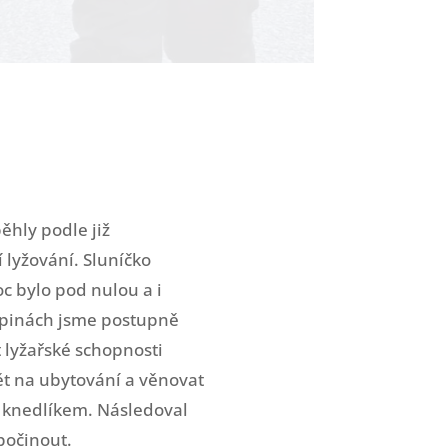
ěhly podle již
 lyžování. Sluníčko
oc bylo pod nulou a i
upinách jsme postupně
 lyžařské schopnosti
ět na ubytování a věnovat
m knedlíkem. Následoval
dpočinout.