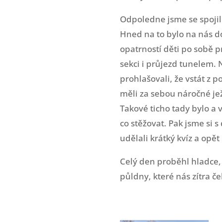
Odpoledne jsme se spojili
Hned na to bylo na nás do
opatrností děti po sobě 
sekci i průjezd tunelem.
prohlašovali, že vstát z p
měli za sebou náročné jež
Takové ticho tady bylo a 
co stěžovat. Pak jsme si 
udělali krátký kvíz a opě
Celý den proběhl hladce,
půldny, které nás zítra če