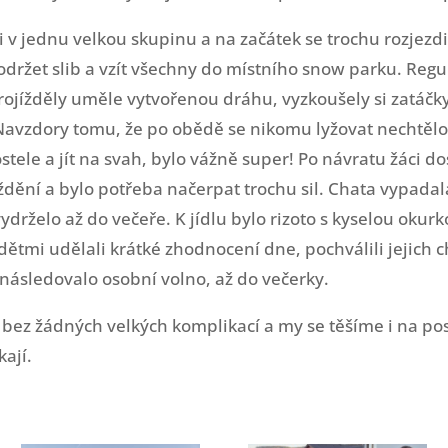
 v jednu velkou skupinu a na začátek se trochu rozjezd
držet slib a vzít všechny do místního snow parku. Regu
projížděly uměle vytvořenou dráhu, vyzkoušely si zatáč
 Navzdory tomu, že po obědě se nikomu lyžovat nechtělo
ostele a jít na svah, bylo vážně super! Po návratu žáci do
dění a bylo potřeba načerpat trochu sil. Chata vypadal
vydrželo až do večeře. K jídlu bylo rizoto s kyselou oku
s dětmi udělali krátké zhodnocení dne, pochválili jejich 
t následovalo osobní volno, až do večerky.
 bez žádných velkých komplikací a my se těšíme i na pos
kají.