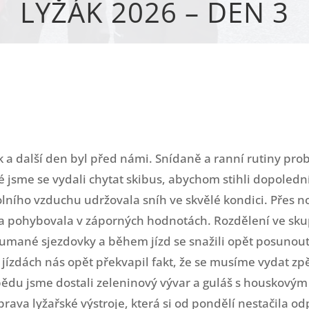
LYŽÁK 2026 – DEN 3
 a další den byl před námi. Snídaně a ranní rutiny prob
jsme se vydali chytat skibus, abychom stihli dopolední
kolního vzduchu udržovala sníh ve skvělé kondici. Přes n
a pohybovala v záporných hodnotách. Rozdělení ve sk
koumané sjezdovky a během jízd se snažili opět posunout
 jízdách nás opět překvapil fakt, že se musíme vydat zp
obědu jsme dostali zeleninový vývar a guláš s houskový
prava lyžařské výstroje, která si od pondělí nestačila o