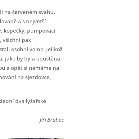
ili na červeném svahu.
lovaně a s největší
ky, kopečky, pumpovací
, všichni pak
stali osobní volno, jelikož
a, jako by byla opuštěná.
rkou a opět si nemáme na
chování na sjezdovce,
lední dva lyžařské
Jiří Brabec