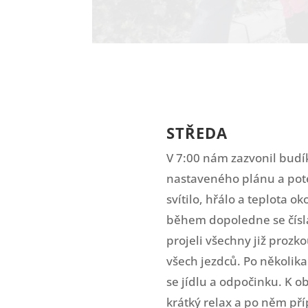
STŘEDA
V 7:00 nám zazvonil budík
nastaveného plánu a poté 
svítilo, hřálo a teplota o
během dopoledne se čísl
projeli všechny již proz
všech jezdců. Po několika
se jídlu a odpočinku. K 
krátký relax a po něm pří