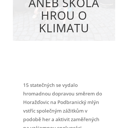
ANEB ŠKOLA
HROU O
KLIMATU
15 statečných se vydalo
hromadnou dopravou směrem do
Horažďovic na Podbranický mlýn
vstříc společným zážitkům v
podobě her a aktivit zaměřených
na vzájemnou spolupráci,