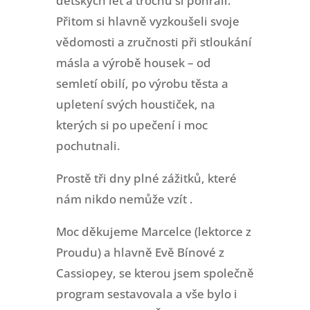
dětských let a trochu si pohráli.
Přitom si hlavně vyzkoušeli svoje
vědomosti a zručnosti při stloukání
másla a výrobě housek – od
semletí obilí, po výrobu těsta a
upletení svých houstiček, na
kterých si po upečení i moc
pochutnali.
Prostě tři dny plné zážitků, které
nám nikdo nemůže vzít .
Moc děkujeme Marcelce (lektorce z
Proudu) a hlavně Evě Bínové z
Cassiopey, se kterou jsem společně
program sestavovala a vše bylo i