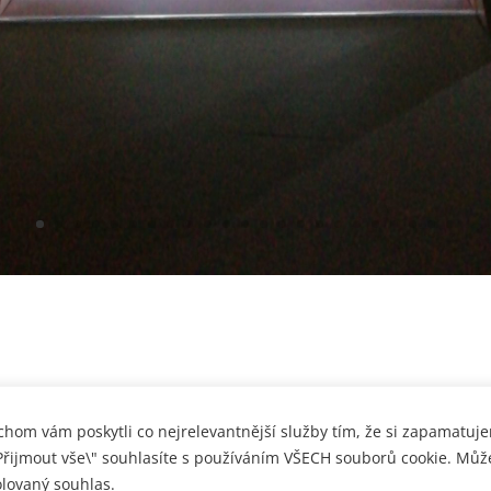
hom vám poskytli co nejrelevantnější služby tím, že si zapamatuj
"Přijmout vše\" souhlasíte s používáním VŠECH souborů cookie. Můž
olovaný souhlas.