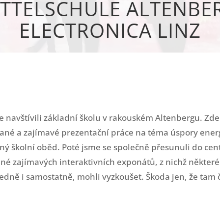
TTELSCHULE ALTENBE
ELECTRONICA LINZ
e navštívili základní školu v rakouském Altenbergu. Zde
vané a zajímavé prezentační práce na téma úspory ener
ý školní oběd. Poté jsme se společně přesunuli do centr
plné zajímavých interaktivních exponátů, z nichž někte
edně i samostatně, mohli vyzkoušet. Škoda jen, že tam 