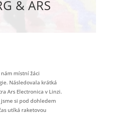
RG & ARS
 nám místní žáci
gie. Následovala krátká
a Ars Electronica v Linzi.
ré jsme si pod dohledem
čas utíká raketovou