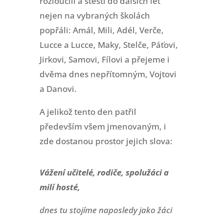
rozloučili a štěstí do dalších let
nejen na vybraných školách
popřáli: Amál, Mili, Adél, Verče,
Lucce a Lucce, Maky, Stelče, Páťovi,
Jirkovi, Samovi, Fílovi a přejeme i
dvěma dnes nepřítomným, Vojtovi
a Danovi.
A jelikož tento den patřil
především všem jmenovaným, i
zde dostanou prostor jejich slova:
Vážení učitelé, rodiče, spolužáci a
milí hosté,
dnes tu stojíme naposledy jako žáci