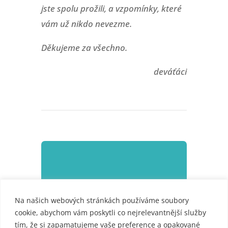
jste spolu prožili, a vzpomínky, které
vám už nikdo nevezme.
Děkujeme za všechno.
deváťáci
KOMPLETNÍ GALERIE
Na našich webových stránkách používáme soubory
Loučení s deváťáky
cookie, abychom vám poskytli co nejrelevantnější služby
tím, že si zapamatujeme vaše preference a opakované