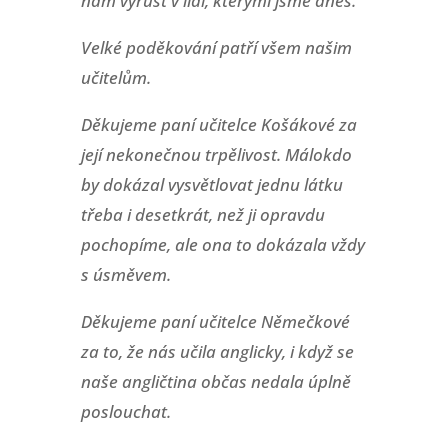
nám vyrůst v lidi, kterými jsme dnes.
Velké poděkování patří všem našim
učitelům.
Děkujeme paní učitelce Košákové za
její nekonečnou trpělivost. Málokdo
by dokázal vysvětlovat jednu látku
třeba i desetkrát, než ji opravdu
pochopíme, ale ona to dokázala vždy
s úsměvem.
Děkujeme paní učitelce Němečkové
za to, že nás učila anglicky, i když se
naše angličtina občas nedala úplně
poslouchat.