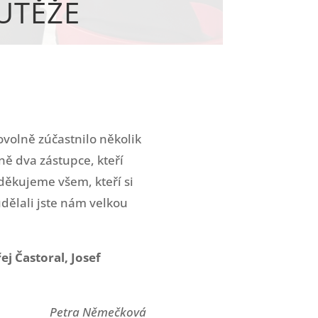
UTĚŽE
ovolně zúčastnilo několik
ě dva zástupce, kteří
děkujeme všem, kteří si
dělali jste nám velkou
j Častoral, Josef
Petra Němečková