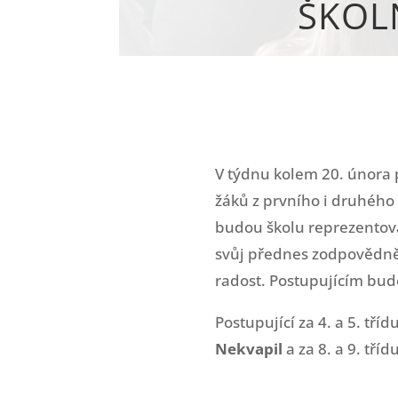
ŠKOL
V týdnu kolem 20. února p
žáků z prvního i druhého
budou školu reprezentova
svůj přednes zodpovědně 
radost. Postupujícím bude
Postupující za 4. a 5. tříd
Nekvapil
a za 8. a 9. tříd