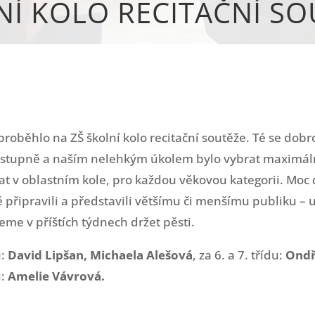
NÍ KOLO RECITAČNÍ SO
roběhlo na ZŠ školní kolo recitační soutěže. Té se dobr
 stupně a naším nelehkým úkolem bylo vybrat maximáln
t v oblastním kole, pro každou věkovou kategorii. Moc 
připravili a představili většímu či menšímu publiku – u
me v příštích týdnech držet pěsti.
u:
David Lipšan, Michaela Alešová
, za 6. a 7. třídu:
Ondře
u:
Amelie Vávrová.