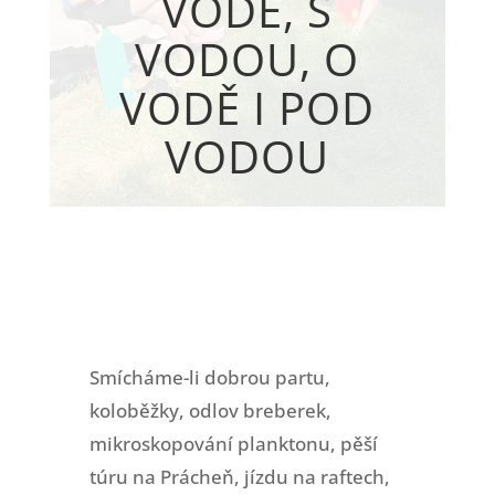
VODĚ, S
VODOU, O
VODĚ I POD
VODOU
Smícháme-li dobrou partu,
koloběžky, odlov breberek,
mikroskopování planktonu, pěší
túru na Prácheň, jízdu na raftech,