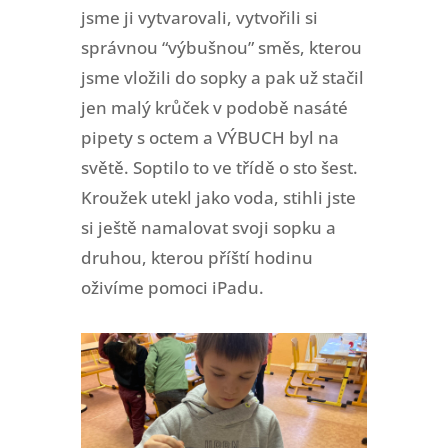
jsme ji vytvarovali, vytvořili si
správnou “výbušnou” směs, kterou
jsme vložili do sopky a pak už stačil
jen malý krůček v podobě nasáté
pipety s octem a VÝBUCH byl na
světě. Soptilo to ve třídě o sto šest.
Kroužek utekl jako voda, stihli jste
si ještě namalovat svoji sopku a
druhou, kterou příští hodinu
oživíme pomoci iPadu.