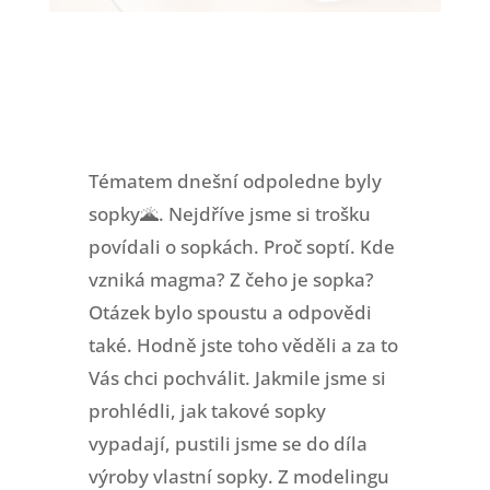
Tématem dnešní odpoledne byly
sopky🌋. Nejdříve jsme si trošku
povídali o sopkách. Proč soptí. Kde
vzniká magma? Z čeho je sopka?
Otázek bylo spoustu a odpovědi
také. Hodně jste toho věděli a za to
Vás chci pochválit. Jakmile jsme si
prohlédli, jak takové sopky
vypadají, pustili jsme se do díla
výroby vlastní sopky. Z modelingu