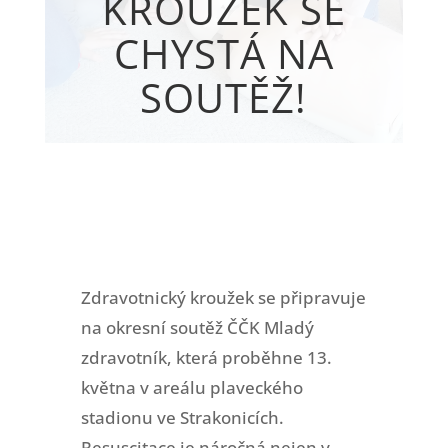
KROUŽEK SE
CHYSTÁ NA
SOUTĚŽ!
Zdravotnický kroužek se připravuje
na okresní soutěž ČČK Mladý
zdravotník, která proběhne 13.
května v areálu plaveckého
stadionu ve Strakonicích.
Resuscitace je náročná nejen v