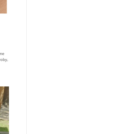
áme
roby,