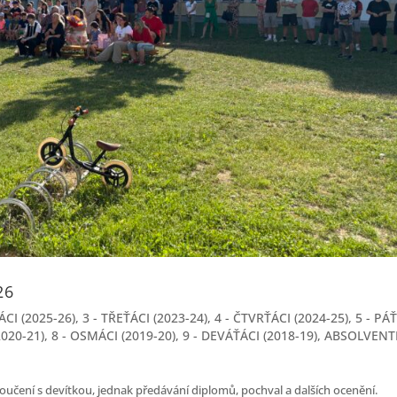
26
ÁCI (2025-26)
,
3 - TŘEŤÁCI (2023-24)
,
4 - ČTVRŤÁCI (2024-25)
,
5 - PÁ
2020-21)
,
8 - OSMÁCI (2019-20)
,
9 - DEVÁŤÁCI (2018-19)
,
ABSOLVENT
loučení s devítkou, jednak předávání diplomů, pochval a dalších ocenění.