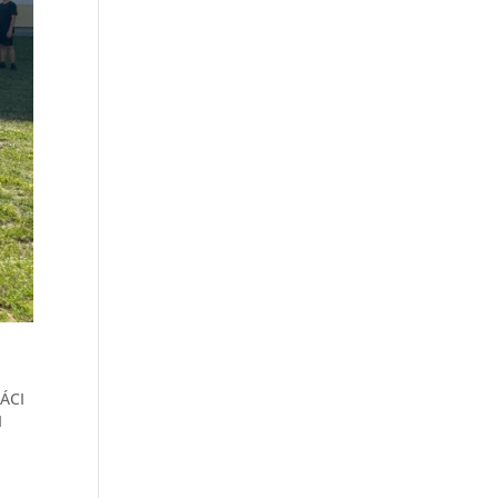
ŤÁCI
I