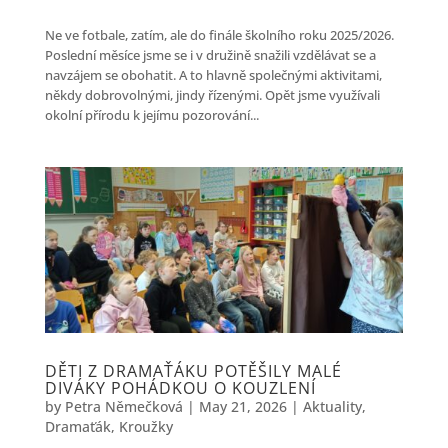
Ne ve fotbale, zatím, ale do finále školního roku 2025/2026.
Poslední měsíce jsme se i v družině snažili vzdělávat se a
navzájem se obohatit. A to hlavně společnými aktivitami,
někdy dobrovolnými, jindy řízenými. Opět jsme využívali
okolní přírodu k jejímu pozorování...
DĚTI Z DRAMAŤÁKU POTĚŠILY MALÉ
DIVÁKY POHÁDKOU O KOUZLENÍ
by
Petra Němečková
|
May 21, 2026
|
Aktuality
,
Dramaťák
,
Kroužky