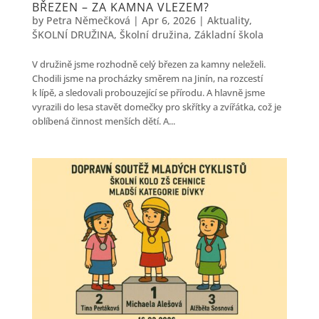
BŘEZEN – ZA KAMNA VLEZEM?
by
Petra Němečková
|
Apr 6, 2026
|
Aktuality
,
ŠKOLNÍ DRUŽINA
,
Školní družina
,
Základní škola
V družině jsme rozhodně celý březen za kamny neleželi.
Chodili jsme na procházky směrem na Jinín, na rozcestí
k lípě, a sledovali probouzející se přírodu. A hlavně jsme
vyrazili do lesa stavět domečky pro skřítky a zvířátka, což je
oblíbená činnost menších dětí. A...