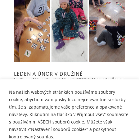
LEDEN A ÚNOR V DRUŽINĚ
by
Petra Němečková
|
Mar 4, 2026
|
Aktuality
,
Školní
družina
,
ŠKOLNÍ DRUŽINA
,
Základní škola
Na našich webových stránkách používáme soubory
Jak jsme prožili lednové a únorové dny v družině se můžete
cookie, abychom vám poskytli co nejrelevantnější služby
podívat v přiložené fotogalerii. Po návratu z vánočních
tím, že si zapamatujeme vaše preference a opakované
prázdnin jsme si připomněli další svátek – Tři krále – za
návštěvy. Kliknutím na tlačítko \"Přijmout vše\" souhlasíte
pomoci krátkého animovaného filmu a hry s tajenkou. Na
s používáním VŠECH souborů cookie. Můžete však
pár dní konečně napadl sníh a tak si...
navštívit \"Nastavení souborů cookie\" a poskytnout
kontrolovaný souhlas.