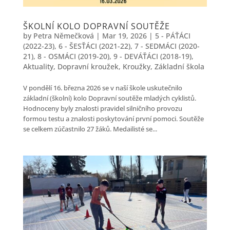
ŠKOLNÍ KOLO DOPRAVNÍ SOUTĚŽE
by
Petra Němečková
|
Mar 19, 2026
|
5 - PÁŤÁCI
(2022-23)
,
6 - ŠESŤÁCI (2021-22)
,
7 - SEDMÁCI (2020-
21)
,
8 - OSMÁCI (2019-20)
,
9 - DEVÁŤÁCI (2018-19)
,
Aktuality
,
Dopravní kroužek
,
Kroužky
,
Základní škola
V pondělí 16. března 2026 se v naší škole uskutečnilo
základní (školní) kolo Dopravní soutěže mladých cyklistů.
Hodnoceny byly znalosti pravidel silničního provozu
formou testu a znalosti poskytování první pomoci. Soutěže
se celkem zúčastnilo 27 žáků. Medailisté se...