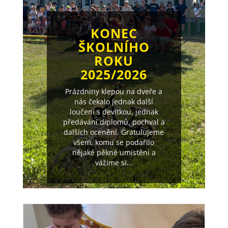
KONEC
ŠKOLNÍHO
ROKU
2025/2026
Prázdniny klepou na dveře a
nás čekalo jednak další
loučení s devítkou, jednak
předávání diplomů, pochval a
dalších ocenění. Gratulujeme
všem, komu se podařilo
nějaké pěkné umístění a
vážíme si...