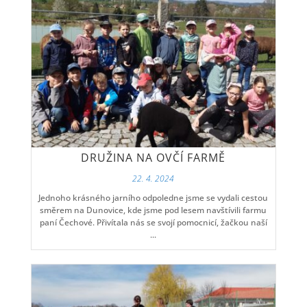
DRUŽINA NA OVČÍ FARMĚ
22. 4. 2024
Jednoho krásného jarního odpoledne jsme se vydali cestou
směrem na Dunovice, kde jsme pod lesem navštívili farmu
paní Čechové. Přivítala nás se svojí pomocnicí, žačkou naší
...