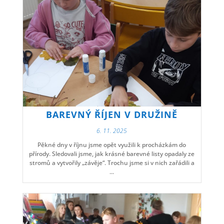
BAREVNÝ ŘÍJEN V DRUŽINĚ
6. 11. 2025
Pěkné dny v říjnu jsme opět využili k procházkám do
přírody. Sledovali jsme, jak krásné barevné listy opadaly ze
stromů a vytvořily „závěje“. Trochu jsme si v nich zařádili a
...