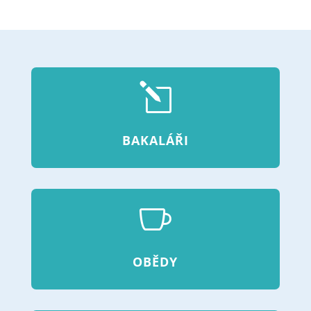
l
BAKALÁŘI

OBĚDY