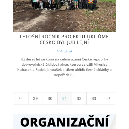
LETOŠNÍ ROČNÍK PROJEKTU UKLIĎME
ČESKO BYL JUBILEJNÍ
5. 4. 2024
Už deset let se koná na celém území České republiky
dobrovolnická úklidová akce, kterou založili Miroslav
Kubásek a Radek Janoušek s cílem uklidit černé skládky a
nepořádek ...
29
30
31
32
33
#
$